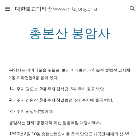
대한불교미타종 www.mitajong.or.kr
Skip to main content
Skip to navigation
총본산 봉암사
봉암사는 아미타불을 주불로, 보신 미타보전과 천불전 설법전 요사채
2동 기타건물3동 등이 있다.
1대 주지 권도선. 2대 주지 김석강. 3대 주지 월공 벽암.
4대 주지 김원각. 5대 주지 청결법연. 6대 주지에 월공 벽암.
7대 주지 권성우(현)이다.
봉암사는 현재 '종정예하'이신 월공벽암 대종사께서,
1940년 3월 10일 총본산봉암사를 충북 단양군 가곡면 대대리 산 69